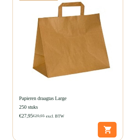
Papieren draagtas Large
250 stuks
€
27,95
€
29,95
excl. BTW
Oorspronkelijke
Huidige
prijs
prijs
was:
is:
€29,95.
€27,95.