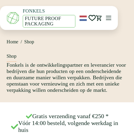
Ga
naar
FONKELS
de
inhoud
FUTURE PROOF
Winkelwagen
PACKAGING
Home
/
Shop
Shop
Fonkels is de ontwikkelingspartner en leverancier voor
bedrijven die hun producten op een onderscheidende
en duurzame manier willen verpakken. Bedrijven die
openstaan voor vernieuwing en zich met een unieke
verpakking willen onderscheiden op de markt.
Gratis verzending vanaf €250
*
Vóór 14:00 besteld, volgende werkdag in
huis