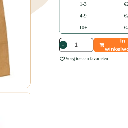
1-3
€
4-9
€
10+
€
In
Papieren
winkelw
draagtas
Small
Voeg toe aan favorieten
aantal