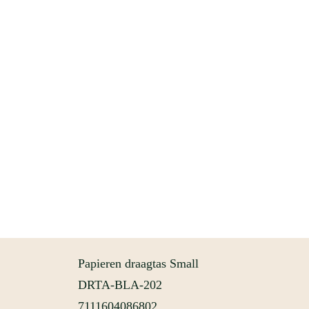
Papieren draagtas Small
DRTA-BLA-202
7111604086802