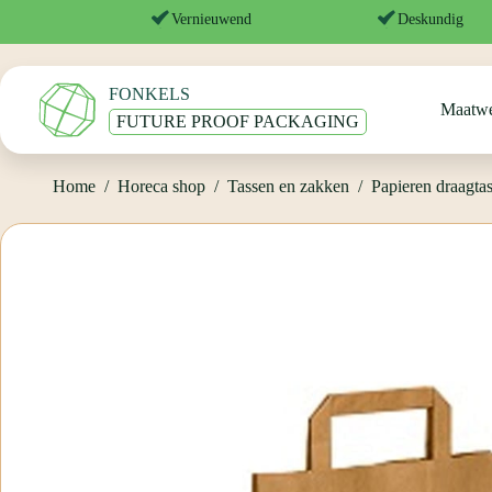
Ga
Home
/
Horeca shop
/
Tassen en zakken
/
Papieren draagtassen
/
Vernieuwend
Deskundig
naar
de
inhoud
FONKELS
Maatw
FUTURE PROOF PACKAGING
Home
/
Horeca shop
/
Tassen en zakken
/
Papieren draagta