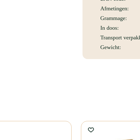
tuurlijke kraft uitstraling. Deze
Afmetingen:
het verpakken van kleine
Grammage:
e uitstraling die past bij zowel
as goed rechtop staan, waardoor het
In doos:
Transport verpak
 daarmee een milieuvriendelijk
.
Gewicht:
roentekraam of fruitbedrijf, de
handvatten maken de tas
altijden. De warme bruine kleur
t bij ambachtelijke en duurzame
en is de tas ideaal om snacks,
s juist handig voor het verpakken
 verzorgde presentatie en voelt deze
n bij ondernemers die kiezen voor