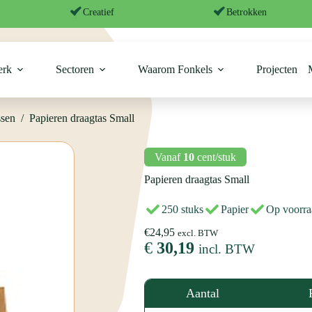
Papieren draagtas Small
Creatief
Betrokken
erk
Sectoren
Waarom Fonkels
Projecten
ssen
/
Papieren draagtas Small
Vanaf
10
cent/stuk
Papieren draagtas
Small
250 stuks
Papier
Op voorra
€
24,95
excl. BTW
€
30,19
incl. BTW
Aantal