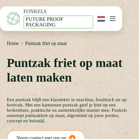
Ga
naar
FONKELS
de
inhoud
FUTURE PROOF
PACKAGING
Home
/
Puntzak friet op maat
Puntzak friet op maat
laten maken
Een puntzak blijft een klassieker in snackbar, foodtruck en op
festivals. Met een kartonnen puntzak geef je friet op een
herkenbare, praktische en aantrekkelijke manier mee. Fonkels
ontwerpt puntzakken op maat, afgestemd op jouw porties,
concept en huisstijl.
Neem contact met ons op