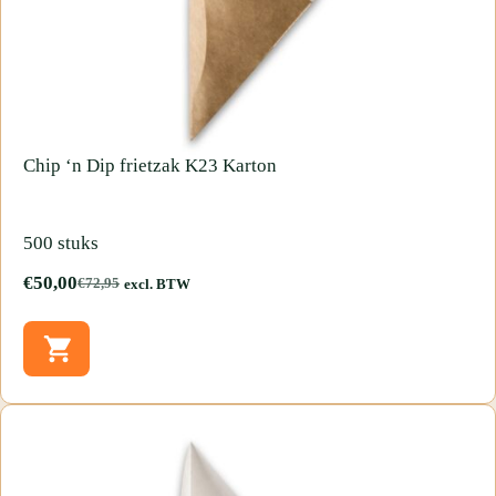
Chip
‘n
Dip
frietzak
K23
Karton
500 stuks
€
50,00
€
72,95
excl. BTW
Oorspronkelijke
Huidige
prijs
prijs
was:
is:
€72,95.
€50,00.