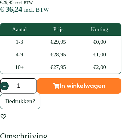
€
29,95
excl. BTW
€
36,24
incl. BTW
Aantal
Prijs
Korting
1-3
€
29,95
€
0,00
4-9
€
28,95
€
1,00
10+
€
27,95
€
2,00
In winkelwagen
Frietbakje
A7
small
Bedrukken?
Karton
aantal
Omschrijving