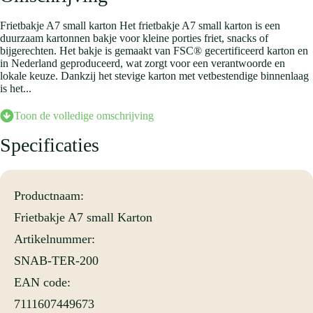
Frietbakje A7 small karton Het frietbakje A7 small karton is een
duurzaam kartonnen bakje voor kleine porties friet, snacks of
bijgerechten. Het bakje is gemaakt van FSC® gecertificeerd karton en
in Nederland geproduceerd, wat zorgt voor een verantwoorde en
lokale keuze. Dankzij het stevige karton met vetbestendige binnenlaag
is het...
Toon de volledige omschrijving
Het frietbakje A7 small karton is een duurzaam kartonnen bakje voor
Specificaties
kleine porties friet, snacks of bijgerechten. Het bakje is gemaakt van
FSC® gecertificeerd karton en in Nederland geproduceerd, wat zorgt
voor een verantwoorde en lokale keuze. Dankzij het stevige karton met
vetbestendige binnenlaag is het bakje geschikt voor warme en vettige
Productnaam:
producten. De witte binnenzijde en kraft buitenzijde geven het een
natuurlijke en verzorgde uitstraling. Een ideaal bakje voor snackbars,
Frietbakje A7 small Karton
foodtrucks of evenementen waarbij kwaliteit en duurzaamheid centraal
staan.
Artikelnummer:
SNAB-TER-200
Het frietbakje A7 small karton is het kleinste formaat binnen de serie
EAN code:
Frietbakjes van karton van Fonkels. De afmetingen van het bakje zijn
7111607449673
70 mm x 90 mm (bodemmaten) en de hoogte is 35 mm. Dit formaat is