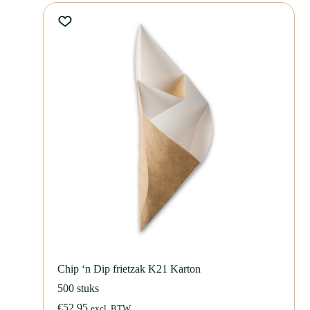
karton
binnen onze categorie
Frietbakjes
van karton
.
Maak je assortiment compleet met
snackverpakkingen
, zoals
Kroketbakje A5 karton
,
Frikandelbakje A16N
of
Frikandelbakje
A16B
.
Het frietbakje A9 medium karton is goed te combineren met
Snackzak
1 pond (nr27).
Wil je jouw merk extra zichtbaar maken? Laat dan jouw Frietbakjes
A9 medium karton bedrukken met je eigen logo of ontwerp. Neem
contact
met ons op voor meer informatie, een offerte of een gaaf
ontwerp!
De Frietbakjes A7 small karton bestel je eenvoudig in onze webshop.
Wanneer je op werkdagen voor 14:00 uur besteld, wordt je bestelling
dezelfde dag verzonden.
Heb je vragen of wil je meer weten over onze producten? Neem gerust
Chip ‘n Dip frietzak K21 Karton
contact
met ons op voor persoonlijk advies. We helpen je graag verder!
500 stuks
SNAB-TER-200
€
52,95
excl. BTW