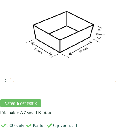
Vanaf
6
cent/stuk
Frietbakje
A7
small Karton
500 stuks
Karton
Op voorraad