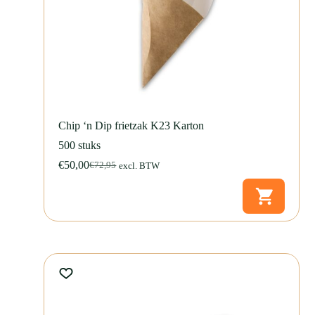
Chip ‘n Dip frietzak K23 Karton
500 stuks
€
50,00
€
72,95
excl. BTW
Oorspronkelijke
Huidige
prijs
prijs
was:
is:
€72,95.
€50,00.