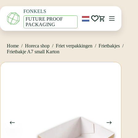
Ga
Home
/
Horeca shop
/
Friet verpakkingen
/
Frietbakjes
/
naar
Frietbakje A7 small Karton
FONKELS
de
inhoud
FUTURE PROOF
Winkelwagen
PACKAGING
Home
/
Horeca shop
/
Friet verpakkingen
/
Frietbakjes
/
Frietbakje A7 small Karton