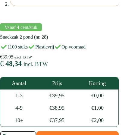
Vanaf
4
cent/stuk
Snackzak 2 pond (nr. 28)
1100 stuks
Plasticvrij
Op voorraad
€
39,95
excl. BTW
€
48,34
incl. BTW
Aantal
Prijs
Korting
1-3
€
39,95
€
0,00
4-9
€
38,95
€
1,00
10+
€
37,95
€
2,00