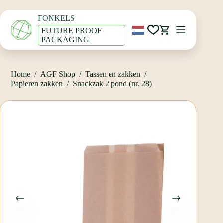
Ga
Home
/
AGF Shop
/
Tassen en zakken
/
naar
Papieren zakken
/
Snackzak 2 pond (nr. 28)
FONKELS
de
inhoud
FUTURE PROOF
Winkelwagen
PACKAGING
Home
/
AGF Shop
/
Tassen en zakken
/
Papieren zakken
/
Snackzak 2 pond (nr. 28)