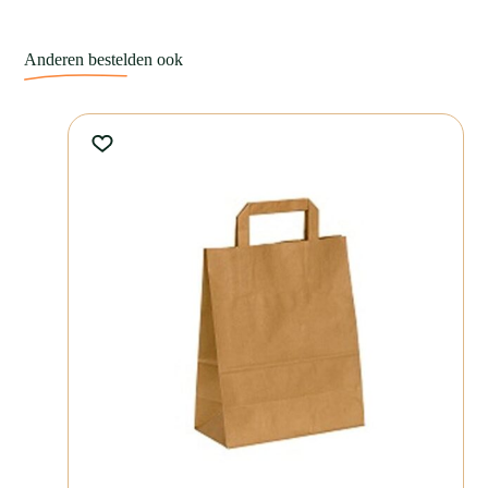
Anderen
bestel
den
ook
Deze papieren snackzak is ontworpen voor dagelijks gebruik in horeca
en versverkoop. Doordat de zak plat geleverd wordt, bespaar je ruimte
bij opslag. Tijdens gebruik blijft de zak goed openstaan, waardoor
vullen snel en efficiënt verloopt.
Dankzij het vetwerende papier blijft de inhoud netjes verpakt en
comfortabel om vast te houden. Dit maakt de zak geschikt voor zowel
warme snacks als fruit en groente, bij afhaal of directe verkoop.
De snackzak 2 pond is een milieubewuste keuze zonder in te leveren
op functionaliteit. Het papier is volledig plasticvrij en 100% biologisch
afbreekbaar. Daarmee kies je voor een duurzaam alternatief dat past
binnen een verantwoorde bedrijfsvoering en aansluit bij de groeiende
vraag naar milieuvriendelijke verpakkingen.
Zoek je een kleiner of groter formaat? Bekijk dan ook de
snackzak 1
pond (nr. 27)
en de
snackzak 3 pond (nr. 29)
binnen ons assortiment.
De papieren snackzak 2 pond bestel je eenvoudig in onze webshop.