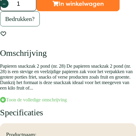
In winkelwagen
Snackzak
2
pond
Bedrukken?
(nr.
28)
aantal
Omschrijving
Papieren snackzak 2 pond (nr. 28) De papieren snackzak 2 pond (nr.
28) is een stevige en veelzijdige papieren zak voor het verpakken van
grotere porties friet, snacks of verse producten zoals fruit en groente.
Dankzij het formaat is deze snackzak ideaal voor het meegeven van
een kilo fruit of...
Toon de volledige omschrijving
De papieren snackzak 2 pond (nr. 28) is een stevige en veelzijdige
Specificaties
papieren zak voor het verpakken van grotere porties friet, snacks of
verse producten zoals fruit en groente. Dankzij het formaat is deze
snackzak ideaal voor het meegeven van een kilo fruit of een royale
afhaalbestelling. De natuurlijke uitstraling past goed bij horecazaken,
Productnaam:
foodtrucks, marktkramen en boerderijwinkels. Door de open