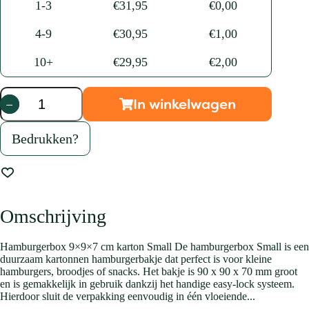
1-3
€
31,95
€
0,00
4-9
€
30,95
€
1,00
10+
€
29,95
€
2,00
In winkelwagen
Hamburgerbox
S
9x9x7
Bedrukken?
cm
karton
aantal
Omschrijving
Hamburgerbox 9×9×7 cm karton Small De hamburgerbox Small is een
duurzaam kartonnen hamburgerbakje dat perfect is voor kleine
hamburgers, broodjes of snacks. Het bakje is 90 x 90 x 70 mm groot
en is gemakkelijk in gebruik dankzij het handige easy-lock systeem.
Hierdoor sluit de verpakking eenvoudig in één vloeiende...