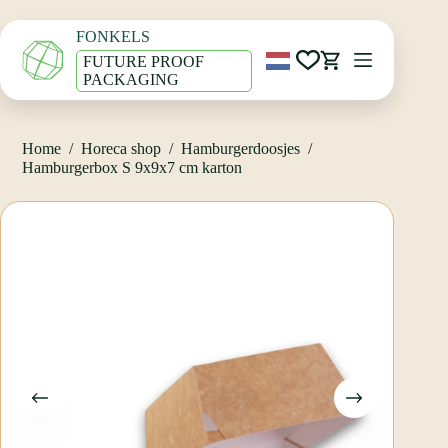
Ga
Home
/
Horeca shop
/
Hamburgerdoosjes
/
naar
Hamburgerbox S 9x9x7 cm karton
FONKELS
de
inhoud
FUTURE PROOF
Winkelwagen
PACKAGING
Home
/
Horeca shop
/
Hamburgerdoosjes
/
Hamburgerbox S 9x9x7 cm karton