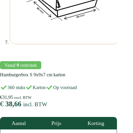
Vanaf
9
cent/stuk
Hamburgerbox
S
9x9x7 cm karton
360 stuks
Karton
Op voorraad
€
31,95
excl. BTW
€
38,66
incl. BTW
Aantal
Prijs
Korting