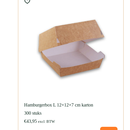
De hamburgerbox S bestel je eenvoudig in onze webshop. Ideaal voor
kleine hamburgers of broodjes en direct leverbaar uit voorraad. Bestel
vandaag nog en profiteer van snelle levering en betrouwbare service
van Fonkels.
Wil je meer weten over onze maatwerk verpakkingen van karton of
direct
contact
opnemen voor persoonlijk advies? We helpen je graag
verder. Je kunt ook direct een offerte aanvragen via onze site.
HAMB-TER-203
Hamburgerbox L 12×12×7 cm karton
300 stuks
€
43,95
excl. BTW