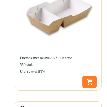
Door te kiezen voor een lokaal product beperk je transportafstanden en
draag je bij aan een kleinere ecologische voetafdruk.
Het karton is hernieuwbaar, biologisch afbreekbaar en vrij van plastic.
Daarmee is dit hamburgerbakje een milieuvriendelijke keuze voor
ondernemers die bewust omgaan met grondstoffen en uitstraling
belangrijk vinden.
De hamburgerbox S is makkelijk in gebruik dankzij het easy lock
systeem en de luchtgaatjes aan de bovenkant. Je sluit de verpakking
met één soepele beweging door de deksel naar beneden te drukken. De
box klikt stevig dicht en blijft goed gesloten tijdens afhaal of
Frietbak met sausvak A7+1 Karton
bezorging.
550 stuks
De ventilatieopeningen kun je eenvoudig indrukken om warme lucht te
€
48,95
excl. BTW
laten ontsnappen. Zo blijft het broodje luchtig en behoudt een snack
zijn krokante structuur.
Laat de hamburgerbox S
bedrukken
met jouw logo of ontwerp voor
een herkenbare en professionele uitstraling. Een bedrukte verpakking
versterkt je merk en laat klanten zien dat je kiest voor kwaliteit en
herkenbaarheid.