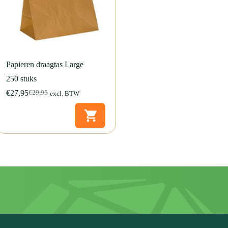
Papieren draagtas Large
250 stuks
€
27,95
€
29,95
excl. BTW
Oorspronkelijke
Huidige
prijs
prijs
was:
is:
€29,95.
€27,95.