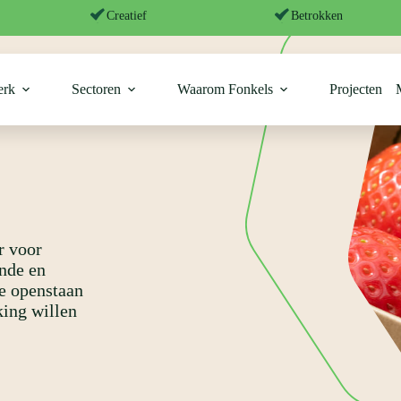
Creatief
Betrokken
erk
Sectoren
Waarom Fonkels
Projecten
r voor
nde en
e openstaan
king willen