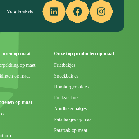
LinkedIn
Facebook
Instagram
Volg Fonkels
ctoren op maat
Onze top producten op maat
erpakking op maat
Frietbakjes
ingen op maat
Snackbakjes
Hamburgerbakjes
Puntzak friet
odellen op maat
Aardbeienbakjes
os
Patatbakjes op maat
Patatzak op maat
bottom