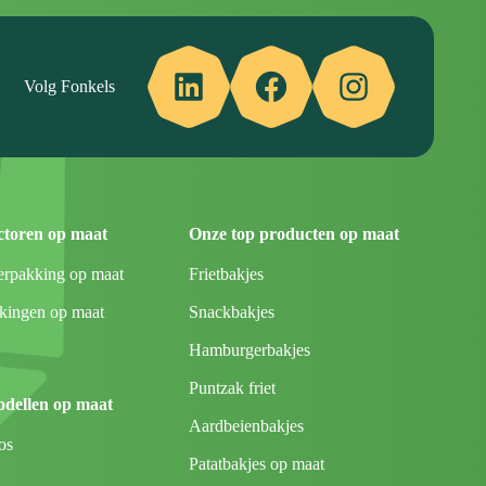
LinkedIn
Facebook
Instagram
Volg Fonkels
ctoren op maat
Onze top producten op maat
erpakking op maat
Frietbakjes
ingen op maat
Snackbakjes
Hamburgerbakjes
Puntzak friet
odellen op maat
Aardbeienbakjes
os
Patatbakjes op maat