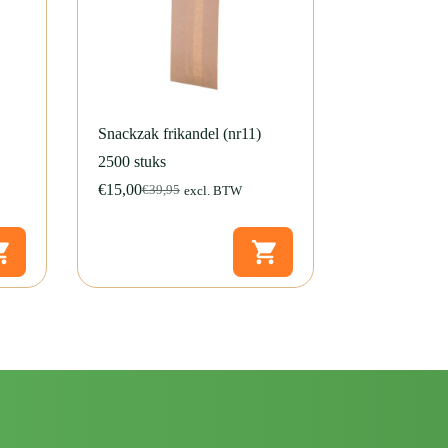
Snackzak frikandel (nr11)
2500 stuks
€
15,00
€
39,95
excl. BTW
Oorspronkelijke
Huidige
prijs
prijs
was:
is:
€39,95.
€15,00.