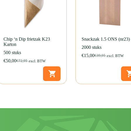
Chip ‘n Dip frietzak K23
Snackzak 1.5 ONS (nr23)
Karton
2000 stuks
500 stuks
€
15,00
€
39,95
excl. BTW
Oorspronkelijke
Huidige
€
50,00
€
72,95
excl. BTW
Oorspronkelijke
Huidige
prijs
prijs
prijs
prijs
was:
is:
was:
is:
€39,95.
€15,00.
€72,95.
€50,00.