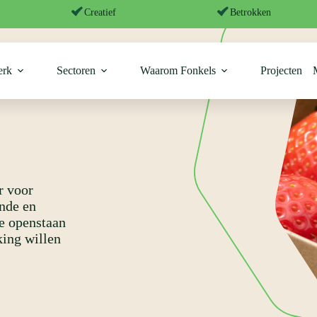
Creatief
Betrokken
erk
Sectoren
Waarom Fonkels
Projecten
r voor
nde en
e openstaan
king willen