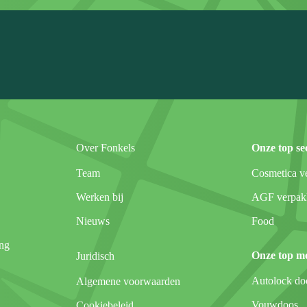
Over Fonkels
Onze top se
Team
Cosmetica v
Werken bij
AGF verpakk
Nieuws
Food
ng
Onze top m
Juridisch
Autolock do
Algemene voorwaarden
Vouwdoos
Cookiebeleid