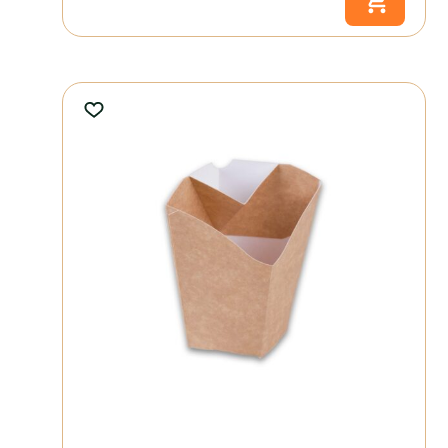
De GO!mealbox maaltijdbak 2000ml is te
bedrukken
met jouw logo of
ontwerp. Een bedrukte verpakking versterkt de herkenbaarheid van
jouw merk en laat zien dat je kiest voor duurzame en innovatieve
verpakkingsoplossingen.
De GO!mealbox maaltijdbak 2000ml bestel je eenvoudig via de
webshop van Fonkels. Ideaal voor grote maaltijden, menu’s en
bezorgconcepten. Wil je meer weten over
maatwerk
, bedrukking of
heb je behoefte aan persoonlijk advies? Neem gerust
contact
met ons
op of vraag direct een offerte aan.
GM-FON-2000