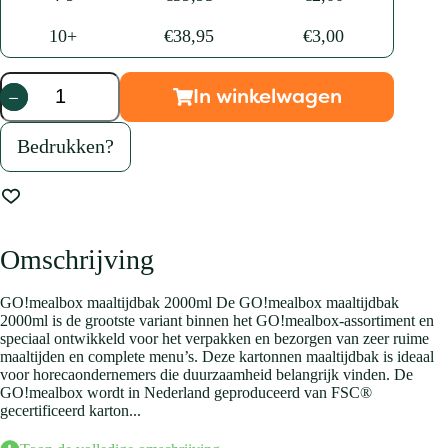
10+
€
38,95
€
3,00
In winkelwagen
GO!mealbox
maaltijdbak
2000ml
Bedrukken?
aantal
Omschrijving
GO!mealbox maaltijdbak 2000ml De GO!mealbox maaltijdbak
2000ml is de grootste variant binnen het GO!mealbox-assortiment en
speciaal ontwikkeld voor het verpakken en bezorgen van zeer ruime
maaltijden en complete menu’s. Deze kartonnen maaltijdbak is ideaal
voor horecaondernemers die duurzaamheid belangrijk vinden. De
GO!mealbox wordt in Nederland geproduceerd van FSC®
gecertificeerd karton...