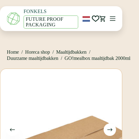
Ga
Home
/
Horeca shop
/
Maaltijdbakken
/
naar
Duurzame maaltijdbakken
/
FONKELS
de
GO!mealbox maaltijdbak 2000ml
inhoud
FUTURE PROOF
Winkelwagen
PACKAGING
Home
/
Horeca shop
/
Maaltijdbakken
/
Duurzame maaltijdbakken
/
GO!mealbox maaltijdbak 2000ml