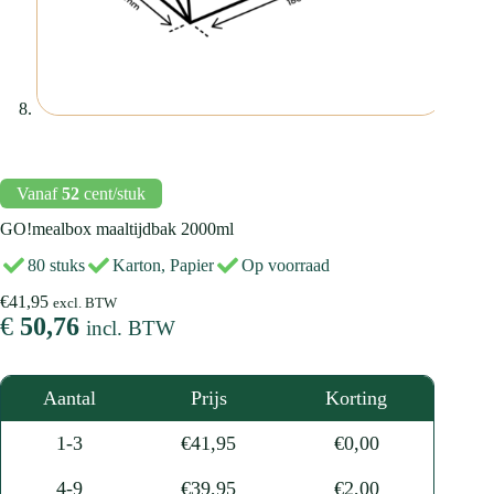
Vanaf
52
cent/stuk
GO!mealbox maaltijdbak 2000ml
80 stuks
Karton, Papier
Op voorraad
€
41,95
excl. BTW
€
50,76
incl. BTW
Aantal
Prijs
Korting
1-3
€
41,95
€
0,00
4-9
€
39,95
€
2,00