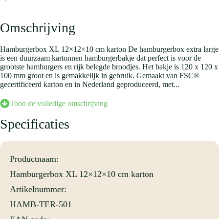
Omschrijving
Hamburgerbox XL 12×12×10 cm karton De hamburgerbox extra large
is een duurzaam kartonnen hamburgerbakje dat perfect is voor de
grootste hamburgers en rijk belegde broodjes. Het bakje is 120 x 120 x
100 mm groot en is gemakkelijk in gebruik. Gemaakt van FSC®
gecertificeerd karton en in Nederland geproduceerd, met...
Toon de volledige omschrijving
De hamburgerbox extra large is een duurzaam kartonnen
Specificaties
hamburgerbakje dat perfect is voor de grootste hamburgers en rijk
belegde broodjes. Het bakje is 120 x 120 x 100 mm groot en is
gemakkelijk in gebruik. Gemaakt van FSC® gecertificeerd karton en
in Nederland geproduceerd, met een witte binnenkant en een
Productnaam:
natuurlijke kraft buitenkant. Deze ruime verpakking combineert
kwaliteit, gemak en een verzorgde presentatie voor elke horeca en
Hamburgerbox XL 12×12×10 cm karton
broodjeszaak.
Artikelnummer:
De praktische hamburgersluiting zorgt ervoor dat de box stevig dicht
blijft en eenvoudig te openen is voor de klant. Een praktische en
HAMB-TER-501
betrouwbare verpakking die past bij zowel ambachtelijke restaurants