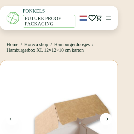
Ga
Home
/
Horeca shop
/
Hamburgerdoosjes
/
naar
Hamburgerbox XL 12×12×10 cm karton
FONKELS
de
inhoud
FUTURE PROOF
Winkelwagen
PACKAGING
Home
/
Horeca shop
/
Hamburgerdoosjes
/
Hamburgerbox XL 12×12×10 cm karton