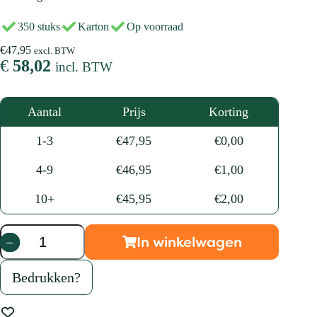
350 stuks
Karton
Op voorraad
€
47,95
excl. BTW
€
58,02
incl. BTW
Aantal
Prijs
Korting
1-3
€
47,95
€
0,00
4-9
€
46,95
€
1,00
10+
€
45,95
€
2,00
In winkelwagen
Hamburgerbox
XL
12×12×10
Bedrukken?
cm
karton
aantal