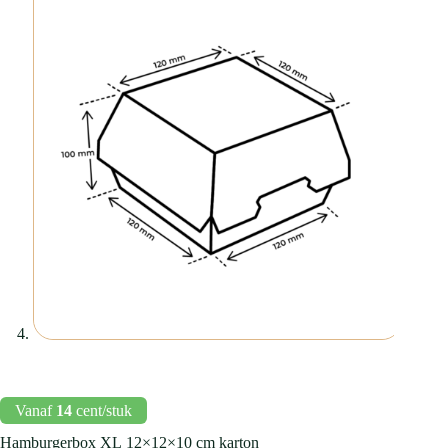
Vanaf
14
cent/stuk
Hamburgerbox
XL
12×12×10 cm karton