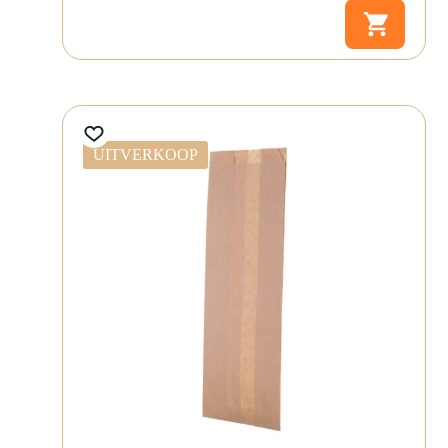
De hamburgerbox XL karton bestel je eenvoudig in onze webshop.
Ideaal voor de grootste hamburgers en direct leverbaar uit voorraad.
Bestel vandaag nog en profiteer van snelle levering en betrouwbare
service van Fonkels.
Wil je meer weten over onze
maatwerk verpakkingen van karton
of
direct
contact
opnemen voor persoonlijk advies? We helpen je graag
verder. Je kunt ook direct een offerte aanvragen via onze site.
UITVERKOOP
HAMB-TER-501