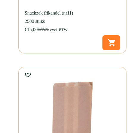
Snackzak frikandel (nr11)
2500 stuks
€
15,00
€
39,95
excl. BTW
Oorspronkelijke
Huidige
prijs
prijs
was:
is:
€39,95.
€15,00.