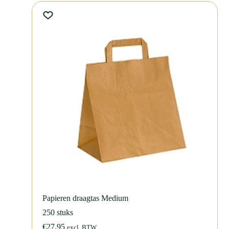
Dat maakt deze maaltijdbak geschikt voor intensief gebruik in horeca,
catering en bezorgkeukens.
Wil je jouw merk extra zichtbaar maken? Dan kun je de GO!mealbox
maaltijdbak 1000ml laten bedrukken met je eigen logo of ontwerp. Zo
combineer je een duurzame verpakking met een professionele en
herkenbare uitstraling.
Wil je meer weten over de GO!mealbox maaltijdbak 1000ml,
bedrukking of
maatwerk
? Neem gerust
contact
met ons op voor
persoonlijk advies of vraag direct een offerte aan.
GM-FON-1000 GM-FON-1000B
Papieren draagtas Medium
250 stuks
€
27,95
excl. BTW