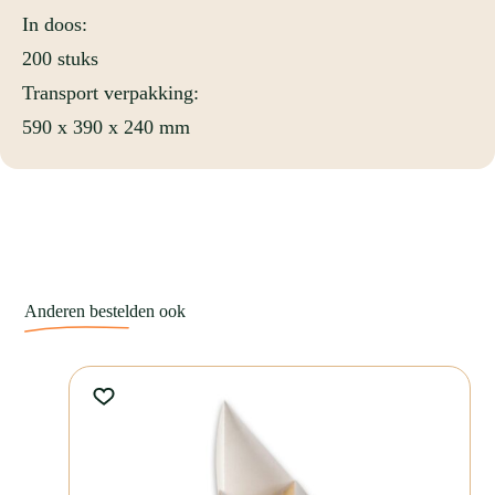
maaltijdbak betrouwbaar tijdens elke bezorging.
In doos:
200 stuks
De constructie van de GO!mealbox is slim opgebouwd. Tussen het
Transport verpakking:
karton en het barrièrepapier zit een dunne luchtlaag. Hierdoor ontstaat
extra isolatie. Daardoor blijven warme maaltijden langer op
590 x 390 x 240 mm
temperatuur tijdens het bezorgen.
Daarnaast zijn de geïntegreerde airvents een belangrijk voordeel. Je
bepaalt zelf of een gerecht extra ventilatie nodig heeft. Zo beperk je
condensvorming en blijft de kwaliteit van het gerecht beter behouden.
De GO!mealbox is verkrijgbaar in verschillende inhoudsmaten. Zo
kies je per gerecht eenvoudig de juiste verpakking:
Anderen
bestel
den
ook
GO!mealbox maaltijdbak 700ml
GO!mealbox maaltijdbak 800ml
GO!mealbox smalle maaltijdbak 1200ml
GO!mealbox maaltijdbak 1350ml
GO!mealbox maaltijdbak 1600ml