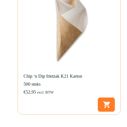
GO!mealbox maaltijdbak 1800ml
GO!mealbox maaltijdbak 2000ml
De GO!mealbox maaltijdbak 1000ml is ontwikkeld volgens het
design
for recycling
-principe. Na gebruik kun je het barrièrepapier eenvoudig
loshalen van het karton. Het gebruikte papier hoort bij het restafval.
Het schone karton mag bij het oud papier.
Om dit makkelijker te maken, staat de scheidingsinstructie duidelijk op
de onderzijde van de verpakking. Zo helpt Fonkels zowel
horecaondernemers als consumenten om verpakkingen correct te
Chip ‘n Dip frietzak K21 Karton
scheiden. Daardoor is deze maaltijdbak een circulair alternatief voor
plastic of plastic-gecoate verpakkingen.
500 stuks
€
52,95
excl. BTW
In de dagelijkse praktijk telt snelheid en gemak. Daarom heeft de
GO!mealbox maaltijdbak 1000ml een conische vorm. Hierdoor
worden de bakken compact gestapeld geleverd en bespaar je
opslagruimte. Ook in gesloten toestand blijven ze stabiel stapelbaar.
Bovendien is de verpakking snel op te zetten en eenvoudig te vullen.