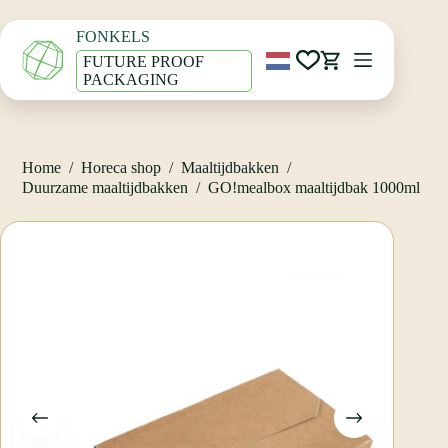
Ga
Home
/
Horeca shop
/
Maaltijdbakken
/
naar
Duurzame maaltijdbakken
/
FONKELS
de
GO!mealbox maaltijdbak 1000ml
inhoud
FUTURE PROOF
Winkelwagen
PACKAGING
Home
/
Horeca shop
/
Maaltijdbakken
/
Duurzame maaltijdbakken
/
GO!mealbox maaltijdbak 1000ml