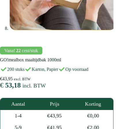
Vanaf
22
cent/stuk
GO!mealbox maaltijdbak 1000ml
200 stuks
Karton, Papier
Op voorraad
€
43,95
excl. BTW
€
53,18
incl. BTW
Aantal
Prijs
Korting
1-4
€
43,95
€
0,00
5-9
€
41,95
€
2,00