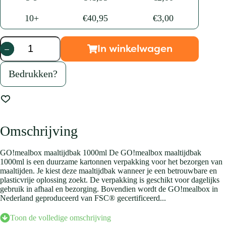
10+
€
40,95
€
3,00
In winkelwagen
GO!mealbox
maaltijdbak
1000ml
Bedrukken?
aantal
Omschrijving
GO!mealbox maaltijdbak 1000ml De GO!mealbox maaltijdbak
1000ml is een duurzame kartonnen verpakking voor het bezorgen van
maaltijden. Je kiest deze maaltijdbak wanneer je een betrouwbare en
plasticvrije oplossing zoekt. De verpakking is geschikt voor dagelijks
gebruik in afhaal en bezorging. Bovendien wordt de GO!mealbox in
Nederland geproduceerd van FSC® gecertificeerd...
Toon de volledige omschrijving